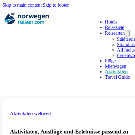
Skip to main content
Skip to footer
Hotels
Reiseziele
Reisearten
Städterei
Strandur
All Inclu
Ferienw
Flüge
Mietwagen
Aktivitäten
Travel Guide
Aktivitäten weltweit
Aktivitäten, Ausflüge und Erlebnisse passend zu