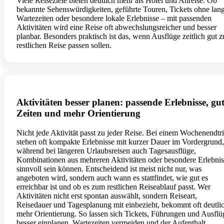
Viele Reiseziele bieten deutlich mehr als Hotel und Anreise. Ob
bekannte Sehenswürdigkeiten, geführte Touren, Tickets ohne lan
Wartezeiten oder besondere lokale Erlebnisse – mit passenden
Aktivitäten wird eine Reise oft abwechslungsreicher und besser
planbar. Besonders praktisch ist das, wenn Ausflüge zeitlich gut z
restlichen Reise passen sollen.
Aktivitäten besser planen: passende Erlebnisse, gu
Zeiten und mehr Orientierung
Nicht jede Aktivität passt zu jeder Reise. Bei einem Wochenendtr
stehen oft kompakte Erlebnisse mit kurzer Dauer im Vordergrund,
während bei längeren Urlaubsreisen auch Tagesausflüge,
Kombinationen aus mehreren Aktivitäten oder besondere Erlebnis
sinnvoll sein können. Entscheidend ist meist nicht nur, was
angeboten wird, sondern auch wann es stattfindet, wie gut es
erreichbar ist und ob es zum restlichen Reiseablauf passt. Wer
Aktivitäten nicht erst spontan auswählt, sondern Reiseart,
Reisedauer und Tagesplanung mit einbezieht, bekommt oft deutli
mehr Orientierung. So lassen sich Tickets, Führungen und Ausflü
besser einplanen, Wartezeiten vermeiden und der Aufenthalt