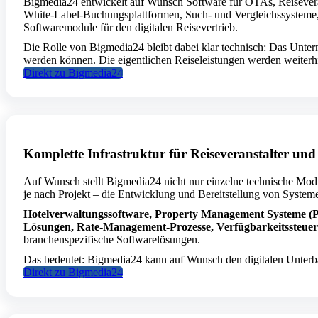
Bigmedia24 entwickelt auf Wunsch Software für OTAs, Reiseverans
White-Label-Buchungsplattformen, Such- und Vergleichssysteme, 
Softwaremodule für den digitalen Reisevertrieb.
Die Rolle von Bigmedia24 bleibt dabei klar technisch: Das Untern
werden können. Die eigentlichen Reiseleistungen werden weiterh
Direkt zu Bigmedia24
Komplette Infrastruktur für Reiseveranstalter und
Auf Wunsch stellt Bigmedia24 nicht nur einzelne technische Modul
je nach Projekt – die Entwicklung und Bereitstellung von System
Hotelverwaltungssoftware, Property Management Systeme 
Lösungen, Rate-Management-Prozesse, Verfügbarkeitssteueru
branchenspezifische Softwarelösungen.
Das bedeutet: Bigmedia24 kann auf Wunsch den digitalen Unterbau
Direkt zu Bigmedia24