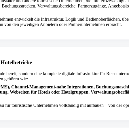
talter und andere touristische Unternehmen, die ihre Prozesse digita
Buchungsstrecken, Verwaltungsbereiche, Partnerzugänge, Angebotslogi
ehmen entwickelt die Infrastruktur, Logik und Bedienoberflächen, über 
in von den jeweiligen Anbietern oder Partnerunternehmen erbracht.
 Hotelbetriebe
e bereit, sondern eine komplette digitale Infrastruktur für Reiseunter
en gehören wie:
(PMS), Channel-Management-nahe Integrationen, Buchungsmaschi
ng, Webseiten für Hotels oder Hotelgruppen, Verwaltungsoberfl
 für touristische Unternehmen vollständig mit aufbauen – von der oper