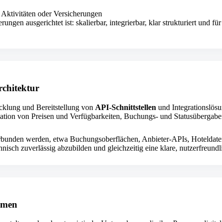
, Aktivitäten oder Versicherungen
ngen ausgerichtet ist: skalierbar, integrierbar, klar strukturiert und f
rchitektur
icklung und Bereitstellung von
API-Schnittstellen
und Integrationslös
ation von Preisen und Verfügbarkeiten, Buchungs- und Statusübergabe
rbunden werden, etwa Buchungsoberflächen, Anbieter-APIs, Hoteldaten
nisch zuverlässig abzubilden und gleichzeitig eine klare, nutzerfreundl
hmen