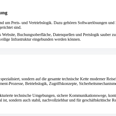
rung
rund um Preis- und Vertriebslogik. Dazu gehören Softwarelösungen und Pr
richtet sind.
ass Website, Buchungsoberfläche, Datenquellen und Preislogik sauber 
weilige Infrastruktur eingebunden werden können.
 spezialisiert, sondern auf die gesamte technische Kette moderner Re
ment-Prozesse, Betriebslogik, Zugriffskonzepte, Sicherheitsmechanism
ukturierte technische Umgebungen, sichere Kommunikationswege, kontrol
nal ist, sondern auch stabil, nachvollziehbar und für geschäftskritische R