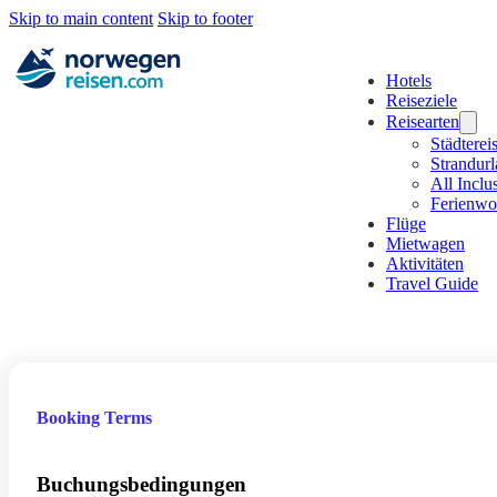
Skip to main content
Skip to footer
Hotels
Reiseziele
Reisearten
Städterei
Strandur
All Inclu
Ferienw
Flüge
Mietwagen
Aktivitäten
Travel Guide
Booking Terms
Buchungsbedingungen