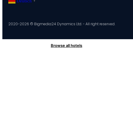
Deutsch
▼
2020-2026 © Bigmedia24 Dynamics Ltd. - All right reserved.
Browse all hotels