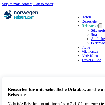
Skip to main content
Skip to footer
Hotels
Reiseziele
Reisearten
Städterei
Strandur
All Inclu
Ferienw
Flüge
Mietwagen
Aktivitäten
Travel Guide
Reisearten für unterschiedliche Urlaubswünsche u
Reiseziele
Nicht jede Reise beginnt mit einem festen Ziel. Oft steht zuerst fes