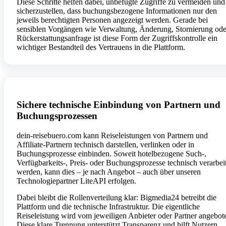
Diese Schritte helfen dabei, unbefugte Zugriffe zu vermeiden und
sicherzustellen, dass buchungsbezogene Informationen nur den
jeweils berechtigten Personen angezeigt werden. Gerade bei
sensiblen Vorgängen wie Verwaltung, Änderung, Stornierung ode
Rückerstattungsanfrage ist diese Form der Zugriffskontrolle ein
wichtiger Bestandteil des Vertrauens in die Plattform.
Sichere technische Einbindung von Partnern und
Buchungsprozessen
dein-reisebuero.com kann Reiseleistungen von Partnern und
Affiliate-Partnern technisch darstellen, verlinken oder in
Buchungsprozesse einbinden. Soweit hotelbezogene Such-,
Verfügbarkeits-, Preis- oder Buchungsprozesse technisch verarbei
werden, kann dies – je nach Angebot – auch über unseren
Technologiepartner LiteAPI erfolgen.
Dabei bleibt die Rollenverteilung klar: Bigmedia24 betreibt die
Plattform und die technische Infrastruktur. Die eigentliche
Reiseleistung wird vom jeweiligen Anbieter oder Partner angebot
Diese klare Trennung unterstützt Transparenz und hilft Nutzern,