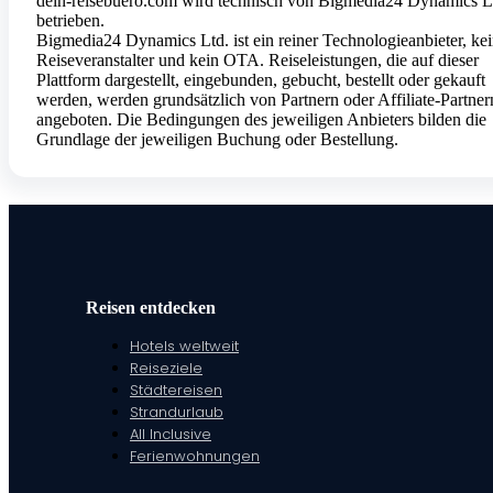
dein-reisebuero.com wird technisch von Bigmedia24 Dynamics L
betrieben.
Bigmedia24 Dynamics Ltd. ist ein reiner Technologieanbieter, ke
Reiseveranstalter und kein OTA. Reiseleistungen, die auf dieser
Plattform dargestellt, eingebunden, gebucht, bestellt oder gekauft
werden, werden grundsätzlich von Partnern oder Affiliate-Partner
angeboten. Die Bedingungen des jeweiligen Anbieters bilden die
Grundlage der jeweiligen Buchung oder Bestellung.
Reisen entdecken
Hotels weltweit
Reiseziele
Städtereisen
Strandurlaub
All Inclusive
Ferienwohnungen