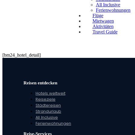
All Inclusive
Ferienwohnungen
Flüge
Mietwagen
Aktivitäten
Travel Guide
[bm24_hotel_detail]
Reisen entdecken
Hotels weltweit
Reiseziele
Städtereisen
Strandurlaub
All Inclusive
Ferienwohnungen
Reise-Services