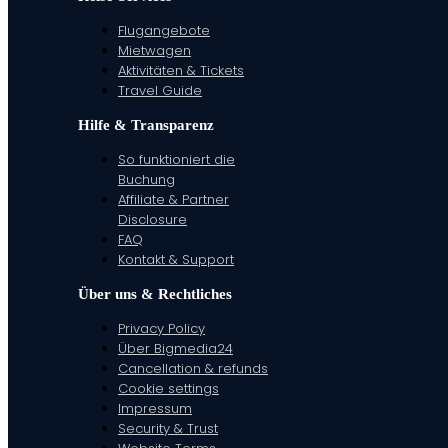
Flugangebote
Mietwagen
Aktivitäten & Tickets
Travel Guide
Hilfe & Transparenz
So funktioniert die
Buchung
Affiliate & Partner
Disclosure
FAQ
Kontakt & Support
Über uns & Rechtliches
Privacy Policy
Über Bigmedia24
Cancellation & refunds
Cookie settings
Impressum
Security & Trust